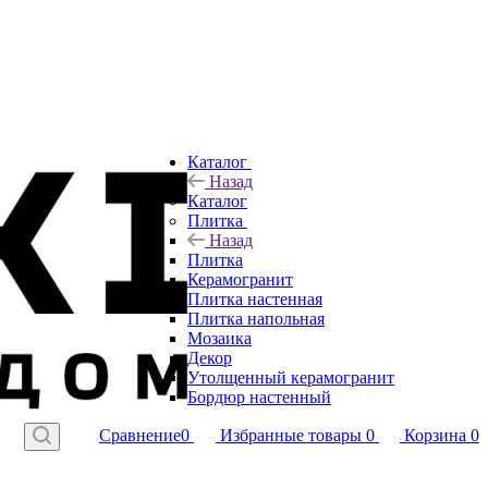
Каталог
Назад
Каталог
Плитка
Назад
Плитка
Керамогранит
Плитка настенная
Плитка напольная
Мозаика
Декор
Утолщенный керамогранит
Бордюр настенный
Сравнение
0
Избранные товары
0
Корзина
0