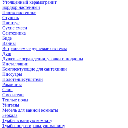
Утолщенный керамогранит
Бордюр настенный
Панно настенное
Ступень
Плинтус
Сухие смеси
Сантехника
Биде
Ванны
Встраиваемые душевые системы
Душ
Душевые ограждения, уголки и поддоны
Инсталляции
Комплектующие для сантехники
Писсуары
Полотенцесушители
Раковины
Слив
Смесители
Теплые полы
Унитазы
Мебель для ванной комнаты
Зеркала
Тумбы в ванную комнату
Тумбы под стиральную машину