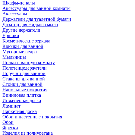
Шкафы-пеналы
Аксессуары для ванной комнаты
Аксессуары
Держатели для туалетной бумаги
Дозатор для жидкого мыла
Другие держатели
Ершики
Косметические зеркала
Крючки для ванной
Мусорные ведра
Мыльницы
Полки в ванную комнату
Полотенцедержатели
Поручни для ванной
Стаканы для ванной
Стойки для ванной
Напольные покрытия
Виниловая плитка
Инженерная доска
Ламинат
Паркетная доска
Обои и настенные покрытия
Обои
Фрески
Изделия из полиуретана