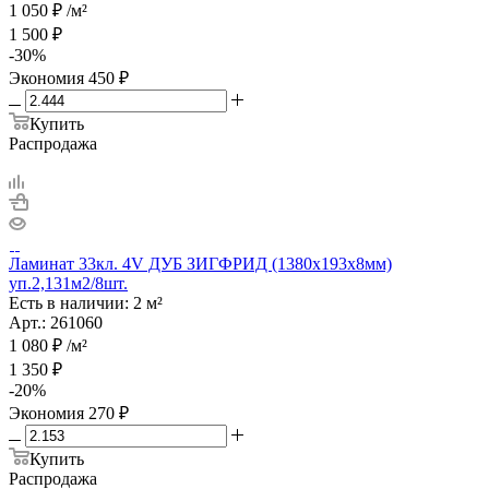
1 050
₽
/м²
1 500
₽
-
30
%
Экономия
450
₽
Купить
Распродажа
Ламинат 33кл. 4V ДУБ ЗИГФРИД (1380х193х8мм)
уп.2,131м2/8шт.
Есть в наличии: 2 м²
Арт.: 261060
1 080
₽
/м²
1 350
₽
-
20
%
Экономия
270
₽
Купить
Распродажа