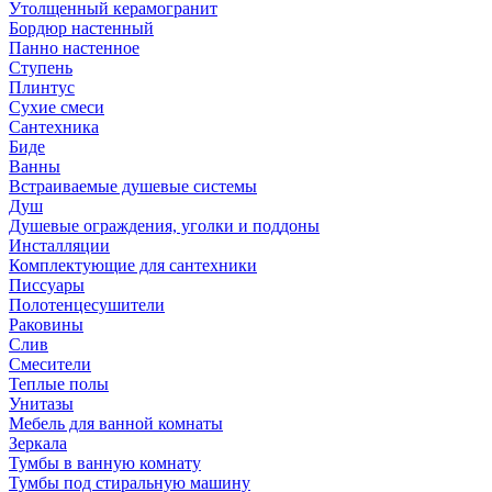
Утолщенный керамогранит
Бордюр настенный
Панно настенное
Ступень
Плинтус
Сухие смеси
Сантехника
Биде
Ванны
Встраиваемые душевые системы
Душ
Душевые ограждения, уголки и поддоны
Инсталляции
Комплектующие для сантехники
Писсуары
Полотенцесушители
Раковины
Слив
Смесители
Теплые полы
Унитазы
Мебель для ванной комнаты
Зеркала
Тумбы в ванную комнату
Тумбы под стиральную машину