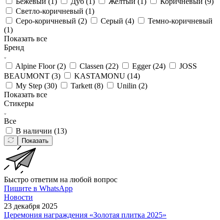
Бежевый (
1
)
Дуб (
1
)
Желтый (
1
)
Коричневый (
9
)
Светло-коричневый (
1
)
Серо-коричневый (
2
)
Серый (
4
)
Темно-коричневый
(
1
)
Показать все
Бренд
Alpine Floor (
2
)
Classen (
22
)
Egger (
24
)
JOSS
BEAUMONT (
3
)
KASTAMONU (
14
)
My Step (
30
)
Tarkett (
8
)
Unilin (
2
)
Показать все
Стикеры
Все
В наличии (
13
)
Показать
Быстро ответим на любой вопрос
Пишите в WhatsApp
Новости
23 декабря 2025
Церемония награждения «Золотая плитка 2025»