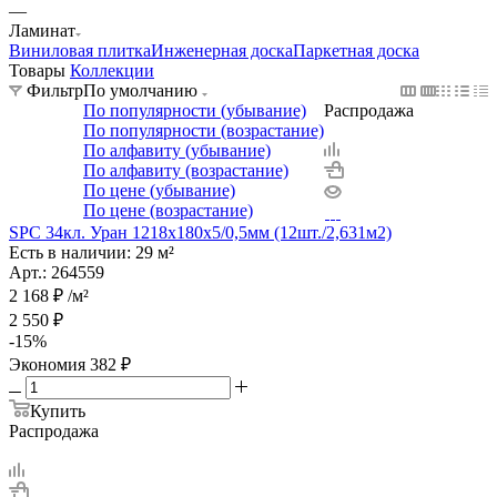
—
Ламинат
Виниловая плитка
Инженерная доска
Паркетная доска
Товары
Коллекции
Фильтр
По умолчанию
По популярности (убывание)
Распродажа
По популярности (возрастание)
По алфавиту (убывание)
По алфавиту (возрастание)
По цене (убывание)
По цене (возрастание)
SPC 34кл. Уран 1218x180х5/0,5мм (12шт./2,631м2)
Есть в наличии: 29 м²
Арт.: 264559
2 168
₽
/м²
2 550
₽
-
15
%
Экономия
382
₽
Купить
Распродажа