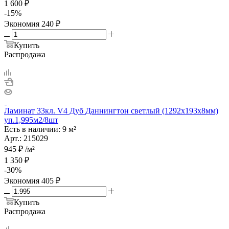
1 600
₽
-
15
%
Экономия
240
₽
Купить
Распродажа
Ламинат 33кл. V4 Дуб Даннингтон светлый (1292х193х8мм)
уп.1,995м2/8шт
Есть в наличии: 9 м²
Арт.: 215029
945
₽
/м²
1 350
₽
-
30
%
Экономия
405
₽
Купить
Распродажа