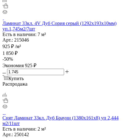
Ламинат 33кл. 4V Дуб Сория серый (1292х193х10мм)
уп.1,745м2/7шт
Есть в наличии: 7 м²
Арт.: 215046
925
₽
/м²
1 850
₽
-
50
%
Экономия
925
₽
Купить
Распродажа
Снят Ламинат 33кл. Дуб Брауни (1380х161х8) уп 2,444
м2/11шт
Есть в наличии: 2 м²
Арт.: 250142