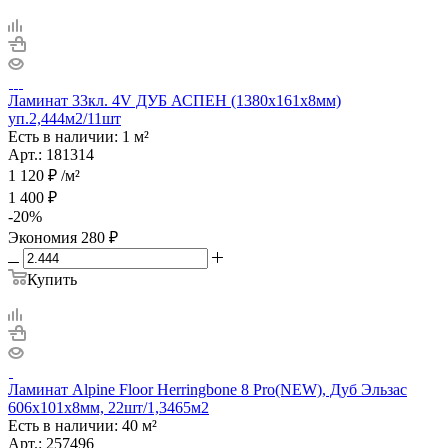
Ламинат 33кл. 4V ДУБ АСПЕН (1380х161х8мм)
уп.2,444м2/11шт
Есть в наличии: 1 м²
Арт.: 181314
1 120
₽
/м²
1 400
₽
-
20
%
Экономия
280
₽
Купить
Ламинат Alpine Floor Herringbone 8 Pro(NEW), Дуб Эльзас
606х101х8мм, 22шт/1,3465м2
Есть в наличии: 40 м²
Арт.: 257496