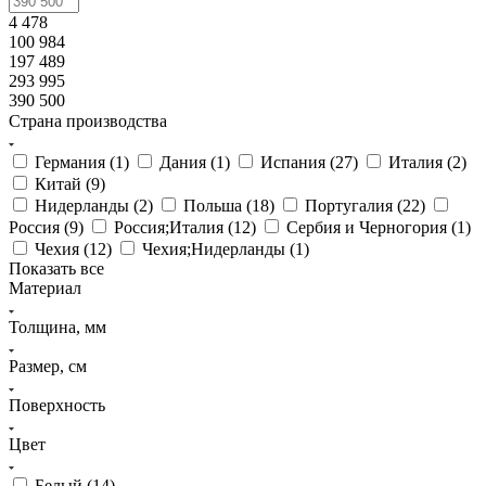
4 478
100 984
197 489
293 995
390 500
Страна производства
Германия (
1
)
Дания (
1
)
Испания (
27
)
Италия (
2
)
Китай (
9
)
Нидерланды (
2
)
Польша (
18
)
Португалия (
22
)
Россия (
9
)
Россия;Италия (
12
)
Сербия и Черногория (
1
)
Чехия (
12
)
Чехия;Нидерланды (
1
)
Показать все
Материал
Толщина, мм
Размер, см
Поверхность
Цвет
Белый (
14
)