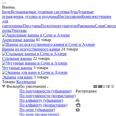
—
Ванны
Биде
Встраиваемые душевые системы
Душ
Душевые
ограждения, уголки и поддоны
Инсталляции
Комплектующие
для
сантехники
Писсуары
Полотенцесушители
Раковины
Слив
Смеси
полы
Унитазы
Акриловые ванны
81 товар
Ванны из искусственного камня
24 товара
Стальные ванны
22 товара
Чугунные ванны
3 товара
Экраны для ванн
3 товара
Товары
Коллекции
Фильтр
По умолчанию
По популярности (убывание)
Распродажа
По популярности (возрастание)
По алфавиту (убывание)
По алфавиту (возрастание)
По цене (убывание)
По цене (возрастание)