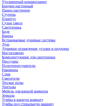
Утолщенный керамогранит
Бордюр настенный
Панно настенное
Ступень
Плинтус
Сухие смеси
Сантехника
Биде
Ванны
Встраиваемые душевые системы
Душ
Душевые ограждения, уголки и поддоны
Инсталляции
Комплектующие для сантехники
Писсуары
Полотенцесушители
Раковины
Слив
Смесители
Теплые полы
Унитазы
Мебель для ванной комнаты
Зеркала
Тумбы в ванную комнату
Тумбы под стиральную машину