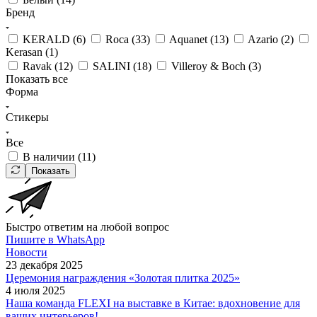
Бренд
KERALD (
6
)
Roca (
33
)
Aquanet (
13
)
Azario (
2
)
Kerasan (
1
)
Ravak (
12
)
SALINI (
18
)
Villeroy & Boch (
3
)
Показать все
Форма
Стикеры
Все
В наличии (
11
)
Показать
Быстро ответим на любой вопрос
Пишите в WhatsApp
Новости
23 декабря 2025
Церемония награждения «Золотая плитка 2025»
4 июля 2025
Наша команда FLEXI на выставке в Китае: вдохновение для
ваших интерьеров!