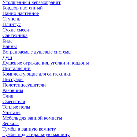
Утолщенный керамогранит
Бордюр настенный
Панно настенное
Ступень
Плинтус
Сухие смеси
Сантехника
Биде
Ванны
Встраиваемые душевые системы
Душ
Душевые ограждения, уголки и поддоны
Инсталляции
Комплектующие для сантехники
Писсуары
Полотенцесушители
Раковины
Слив
Смесители
Теплые полы
Унитазы
Мебель для ванной комнаты
Зеркала
Тумбы в ванную комнату
Тумбы под стиральную машину