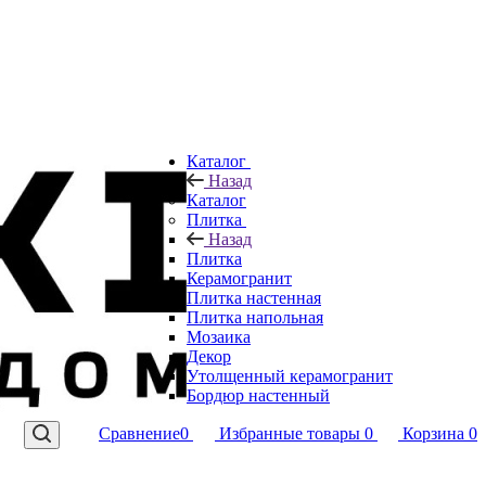
Каталог
Назад
Каталог
Плитка
Назад
Плитка
Керамогранит
Плитка настенная
Плитка напольная
Мозаика
Декор
Утолщенный керамогранит
Бордюр настенный
Сравнение
0
Избранные товары
0
Корзина
0