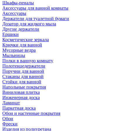
Шкафы-пеналы
Аксессуары для ванной комнаты
Аксессуары
Держатели для туалетной бумаги
Дозатор для жидкого мыла
Другие держатели
Ершики
Косметические зеркала
Крючки для ванной
Мусорные ведра
Мыльницы
Полки в ванную комнату
Полотенцедержатели
Поручни для ванной
Стаканы для ванной
Стойки для ванной
Напольные покрытия
Виниловая плитка
Инженерная доска
Ламинат
Паркетная доска
Обои и настенные покрытия
Обои
Фрески
Изделия из полиуретана