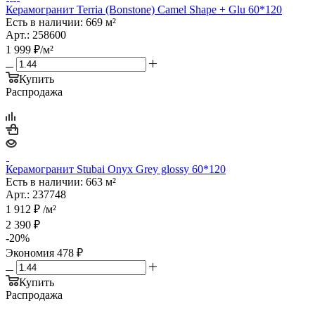
Керамогранит Terria (Bonstone) Camel Shape + Glu 60*120
Есть в наличии: 669 м²
Арт.: 258600
1 999
₽
/м²
Купить
Распродажа
Керамогранит Stubai Onyx Grey glossy 60*120
Есть в наличии: 663 м²
Арт.: 237748
1 912
₽
/м²
2 390
₽
-
20
%
Экономия
478
₽
Купить
Распродажа