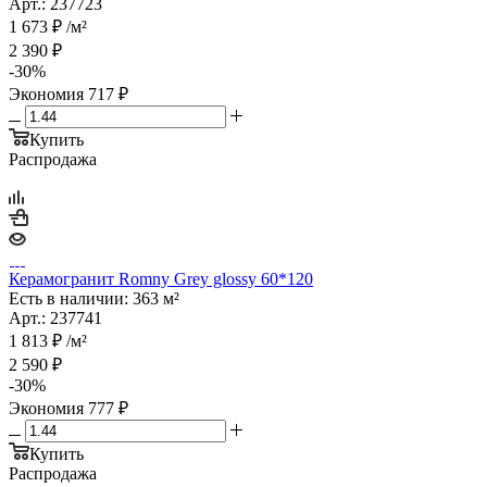
Арт.: 237723
1 673
₽
/м²
2 390
₽
-
30
%
Экономия
717
₽
Купить
Распродажа
Керамогранит Romny Grey glossy 60*120
Есть в наличии: 363 м²
Арт.: 237741
1 813
₽
/м²
2 590
₽
-
30
%
Экономия
777
₽
Купить
Распродажа