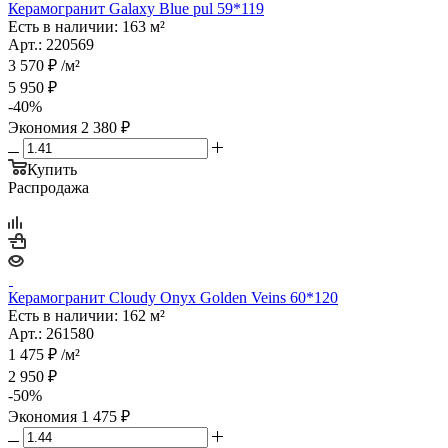
Керамогранит Galaxy Blue pul 59*119
Есть в наличии: 163 м²
Арт.: 220569
3 570
₽
/м²
5 950
₽
-
40
%
Экономия
2 380
₽
Купить
Распродажа
Керамогранит Cloudy Onyx Golden Veins 60*120
Есть в наличии: 162 м²
Арт.: 261580
1 475
₽
/м²
2 950
₽
-
50
%
Экономия
1 475
₽