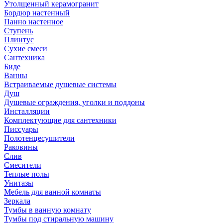
Утолщенный керамогранит
Бордюр настенный
Панно настенное
Ступень
Плинтус
Сухие смеси
Сантехника
Биде
Ванны
Встраиваемые душевые системы
Душ
Душевые ограждения, уголки и поддоны
Инсталляции
Комплектующие для сантехники
Писсуары
Полотенцесушители
Раковины
Слив
Смесители
Теплые полы
Унитазы
Мебель для ванной комнаты
Зеркала
Тумбы в ванную комнату
Тумбы под стиральную машину