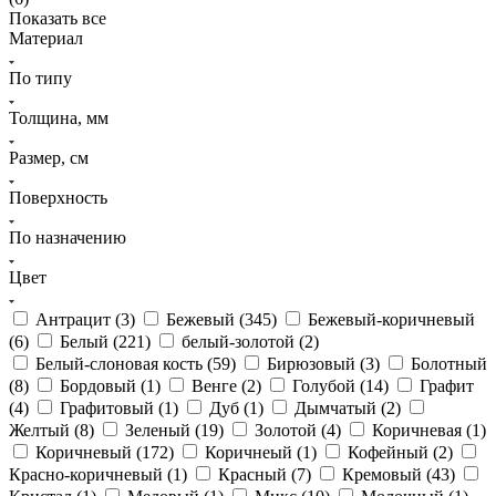
Показать все
Материал
По типу
Толщина, мм
Размер, см
Поверхность
По назначению
Цвет
Антрацит (
3
)
Бежевый (
345
)
Бежевый-коричневый
(
6
)
Белый (
221
)
белый-золотой (
2
)
Белый-слоновая кость (
59
)
Бирюзовый (
3
)
Болотный
(
8
)
Бордовый (
1
)
Венге (
2
)
Голубой (
14
)
Графит
(
4
)
Графитовый (
1
)
Дуб (
1
)
Дымчатый (
2
)
Желтый (
8
)
Зеленый (
19
)
Золотой (
4
)
Коричневая (
1
)
Коричневый (
172
)
Коричнеый (
1
)
Кофейный (
2
)
Красно-коричневый (
1
)
Красный (
7
)
Кремовый (
43
)