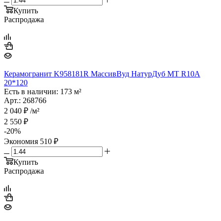
Купить
Распродажа
Керамогранит K958181R МассивВуд НатурДуб МТ R10A
20*120
Есть в наличии: 173 м²
Арт.: 268766
2 040
₽
/м²
2 550
₽
-
20
%
Экономия
510
₽
Купить
Распродажа