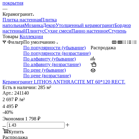
покрытия
—
Керамогранит
Плитка настенная
Плитка
напольная
Мозаика
Декор
Утолщенный керамогранит
Бордюр
настенный
Плинтус
Сухие смеси
Панно настенное
Ступень
Товары
Коллекции
Фильтр
По умолчанию
По популярности (убывание)
Распродажа
По популярности (возрастание)
По алфавиту (убывание)
По алфавиту (возрастание)
По цене (убывание)
По цене (возрастание)
Керамогранит LITHOS ANTHRACITE MT 60*120 RECT.
Есть в наличии: 285 м²
Арт.: 241140
2 697
₽
/м²
4 495
₽
-
40
%
Экономия
1 798
₽
Купить
Распродажа