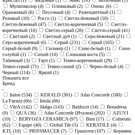
Кристал (
1
)
Медовый (
1
)
Микс (
10
)
Молочный (
1
)
Мультиколор (
4
)
Оливковый (
2
)
Оникс (
6
)
Оранжевый (
6
)
Песочный (
4
)
Разноцветный (
1
)
Розовый (
10
)
Россо (
1
)
Светло-бежевый (
10
)
Светло-бежевый (
47
)
Светло-коричневый (
5
)
Светло-
коричневый (
16
)
Светло-серый (
28
)
Светло-серый (
41
)
Светлый (
2
)
Светлый дуб (
1
)
Серо-бежевый (
21
)
Серо-коричневый (
6
)
Серый (
231
)
Серый (
165
)
Серый-белый (
9
)
Сильвер (
1
)
Сине-белый (
1
)
Сине-
голубой (
1
)
Синий (
10
)
Слоновая кость (
5
)
Табачный (
3
)
Тауп (
1
)
Темно-коричневый (
29
)
Темно-серый (
71
)
Темно-синий (
2
)
Черно-белый (
4
)
Черный (
114
)
Яркий (
1
)
Показать все
Бренд
Italon (
534
)
KERALD (
301
)
Atlas Concorde (
180
)
La Faenza (
66
)
Imola (
66
)
VitrA (
142
)
Idalgo (
143
)
Baldocer (
14
)
Benadresa
(
9
)
QUA (
36
)
Atlas Concorde (Италия) (
202
)
AZUVI
(
10
)
BERYOZA CERAMICA (
97
)
Bien (
17
)
Coliseum
(
62
)
Equipe (
40
)
Global Tile (
5
)
KERATILE (
4
)
KTL (
10
)
PRISSMACER (
7
)
Гранитея (
107
)
Керамин