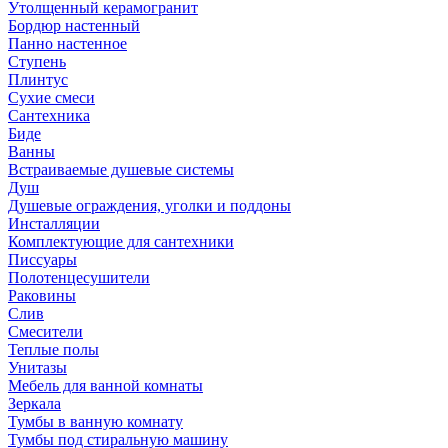
Утолщенный керамогранит
Бордюр настенный
Панно настенное
Ступень
Плинтус
Сухие смеси
Сантехника
Биде
Ванны
Встраиваемые душевые системы
Душ
Душевые ограждения, уголки и поддоны
Инсталляции
Комплектующие для сантехники
Писсуары
Полотенцесушители
Раковины
Слив
Смесители
Теплые полы
Унитазы
Мебель для ванной комнаты
Зеркала
Тумбы в ванную комнату
Тумбы под стиральную машину