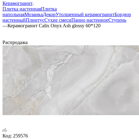
Керамогранит
Плитка настенная
Плитка
напольная
Мозаика
Декор
Утолщенный керамогранит
Бордюр
настенный
Плинтус
Сухие смеси
Панно настенное
Ступень
—
Керамогранит Calix Onyx Ash glossy 60*120
Распродажа
Код:
259576