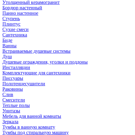
Утолщенный керамогранит
Бордюр настенный
Панно настенное
Ступень
Плинтус
Сухие смеси
Сантехника
Биде
Ванны
Встраиваемые душевые системы
Душ
Душевые ограждения, уголки и поддоны
Инсталляции
Комплектующие для сантехники
Писсуары
Полотенцесушители
Раковины
Слив
Смесители
Теплые полы
Унитазы
Мебель для ванной комнаты
Зеркала
Тумбы в ванную комнату
Тумбы под стиральную машину