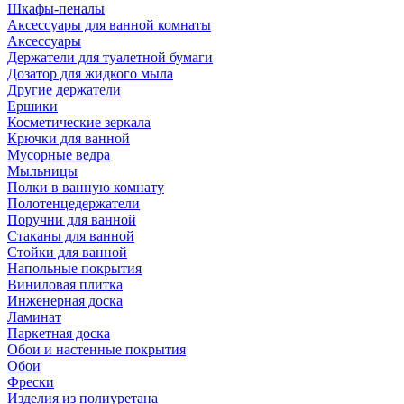
Шкафы-пеналы
Аксессуары для ванной комнаты
Аксессуары
Держатели для туалетной бумаги
Дозатор для жидкого мыла
Другие держатели
Ершики
Косметические зеркала
Крючки для ванной
Мусорные ведра
Мыльницы
Полки в ванную комнату
Полотенцедержатели
Поручни для ванной
Стаканы для ванной
Стойки для ванной
Напольные покрытия
Виниловая плитка
Инженерная доска
Ламинат
Паркетная доска
Обои и настенные покрытия
Обои
Фрески
Изделия из полиуретана