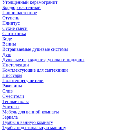
Утолщенный керамогранит
Бордюр настенный
Панно настенное
Ступень
Плинтус
Сухие смеси
Сантехника
Биде
Ванны
Встраиваемые душевые системы
Душ
Душевые ограждения, уголки и поддоны
Инсталляции
Комплектующие для сантехники
Писсуары
Полотенцесушители
Раковины
Слив
Смесители
Теплые полы
Унитазы
Мебель для ванной комнаты
Зеркала
Тумбы в ванную комнату
Тумбы под стиральную машину