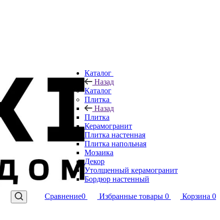
Каталог
Назад
Каталог
Плитка
Назад
Плитка
Керамогранит
Плитка настенная
Плитка напольная
Мозаика
Декор
Утолщенный керамогранит
Бордюр настенный
Сравнение
0
Избранные товары
0
Корзина
0