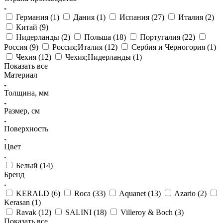
Германия (
1
)
Дания (
1
)
Испания (
27
)
Италия (
2
)
Китай (
9
)
Нидерланды (
2
)
Польша (
18
)
Португалия (
22
)
Россия (
9
)
Россия;Италия (
12
)
Сербия и Черногория (
1
)
Чехия (
12
)
Чехия;Нидерланды (
1
)
Показать все
Материал
Толщина, мм
Размер, см
Поверхность
Цвет
Белый (
14
)
Бренд
KERALD (
6
)
Roca (
33
)
Aquanet (
13
)
Azario (
2
)
Kerasan (
1
)
Ravak (
12
)
SALINI (
18
)
Villeroy & Boch (
3
)
Показать все