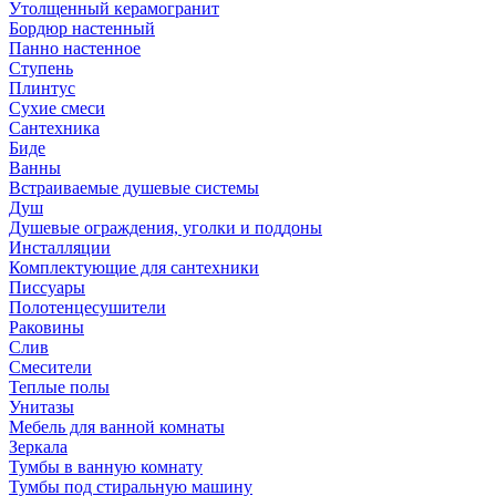
Утолщенный керамогранит
Бордюр настенный
Панно настенное
Ступень
Плинтус
Сухие смеси
Сантехника
Биде
Ванны
Встраиваемые душевые системы
Душ
Душевые ограждения, уголки и поддоны
Инсталляции
Комплектующие для сантехники
Писсуары
Полотенцесушители
Раковины
Слив
Смесители
Теплые полы
Унитазы
Мебель для ванной комнаты
Зеркала
Тумбы в ванную комнату
Тумбы под стиральную машину