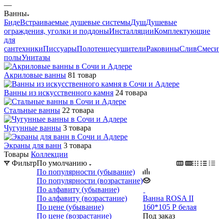
—
Ванны
Биде
Встраиваемые душевые системы
Душ
Душевые
ограждения, уголки и поддоны
Инсталляции
Комплектующие
для
сантехники
Писсуары
Полотенцесушители
Раковины
Слив
Смеси
полы
Унитазы
Акриловые ванны
81 товар
Ванны из искусственного камня
24 товара
Стальные ванны
22 товара
Чугунные ванны
3 товара
Экраны для ванн
3 товара
Товары
Коллекции
Фильтр
По умолчанию
По популярности (убывание)
По популярности (возрастание)
По алфавиту (убывание)
По алфавиту (возрастание)
Ванна ROSA II
По цене (убывание)
160*105 Р белая
По цене (возрастание)
Под заказ