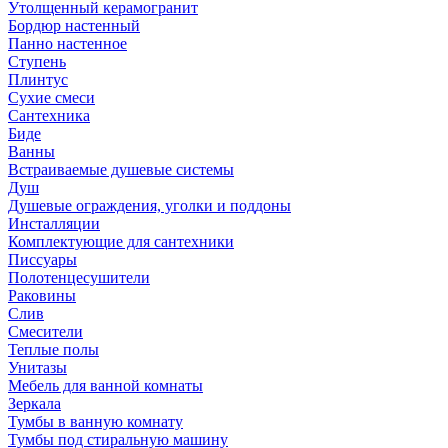
Утолщенный керамогранит
Бордюр настенный
Панно настенное
Ступень
Плинтус
Сухие смеси
Сантехника
Биде
Ванны
Встраиваемые душевые системы
Душ
Душевые ограждения, уголки и поддоны
Инсталляции
Комплектующие для сантехники
Писсуары
Полотенцесушители
Раковины
Слив
Смесители
Теплые полы
Унитазы
Мебель для ванной комнаты
Зеркала
Тумбы в ванную комнату
Тумбы под стиральную машину