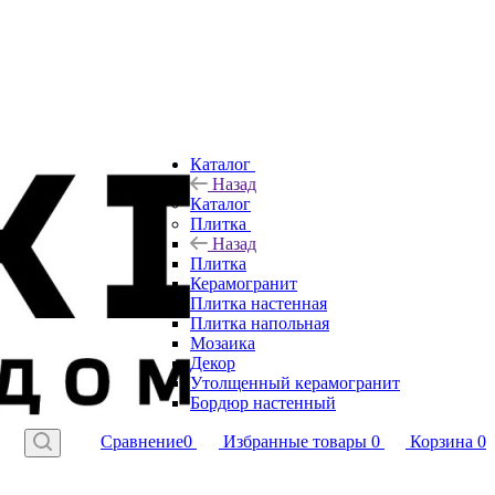
Каталог
Назад
Каталог
Плитка
Назад
Плитка
Керамогранит
Плитка настенная
Плитка напольная
Мозаика
Декор
Утолщенный керамогранит
Бордюр настенный
Сравнение
0
Избранные товары
0
Корзина
0