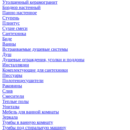
Утолщенный керамогранит
Бордюр настенный
Панно настенное
Ступень
Плинтус
Сухие смеси
Сантехника
Биде
Ванны
Встраиваемые душевые системы
Душ
Душевые ограждения, уголки и поддоны
Инсталляции
Комплектующие для сантехники
Писсуары
Полотенцесушители
Раковины
Слив
Смесители
Теплые полы
Унитазы
Мебель для ванной комнаты
Зеркала
Тумбы в ванную комнату
Тумбы под стиральную машину