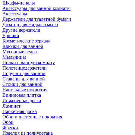
Шкафы-пеналы
Аксессуары для ванной комнаты
Аксессуары
Держатели для туалетной бумаги
Дозатор для жидкого мыла
Другие держатели
Ершики
Косметические зеркала
Крючки для ванной
Мусорные ведра
Мыльницы
Полки в ванную комнату
Полотенцедержатели
Поручни для ванной
Стаканы для ванной
Стойки для ванной
Напольные покрытия
Виниловая плитка
Инженерная доска
Ламинат
Паркетная доска
Обои и настенные покрытия
Обои
Фрески
Изделия из полиуретана