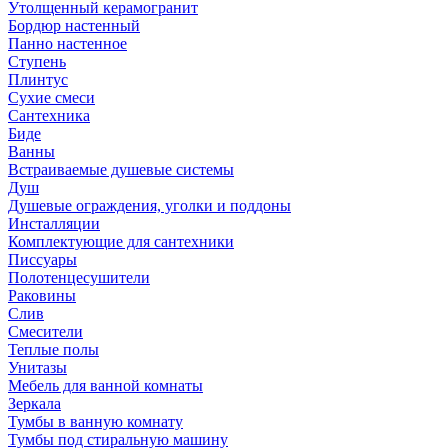
Утолщенный керамогранит
Бордюр настенный
Панно настенное
Ступень
Плинтус
Сухие смеси
Сантехника
Биде
Ванны
Встраиваемые душевые системы
Душ
Душевые ограждения, уголки и поддоны
Инсталляции
Комплектующие для сантехники
Писсуары
Полотенцесушители
Раковины
Слив
Смесители
Теплые полы
Унитазы
Мебель для ванной комнаты
Зеркала
Тумбы в ванную комнату
Тумбы под стиральную машину