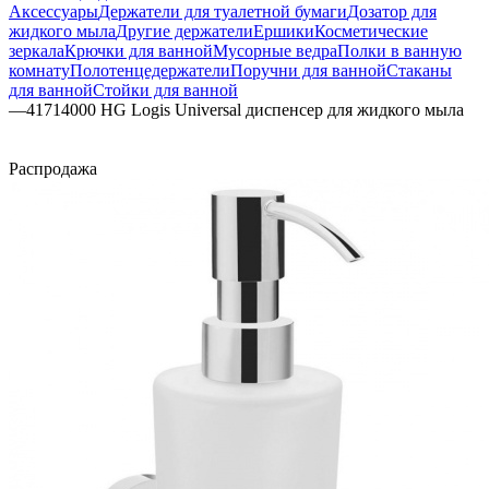
Аксессуары
Держатели для туалетной бумаги
Дозатор для
жидкого мыла
Другие держатели
Ершики
Косметические
зеркала
Крючки для ванной
Мусорные ведра
Полки в ванную
комнату
Полотенцедержатели
Поручни для ванной
Стаканы
для ванной
Стойки для ванной
—
41714000 HG Logis Universal диспенсер для жидкого мыла
Распродажа