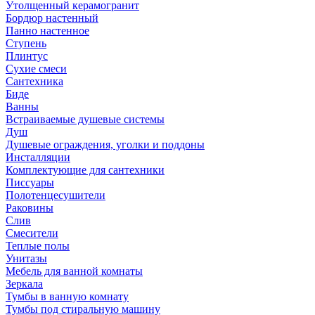
Утолщенный керамогранит
Бордюр настенный
Панно настенное
Ступень
Плинтус
Сухие смеси
Сантехника
Биде
Ванны
Встраиваемые душевые системы
Душ
Душевые ограждения, уголки и поддоны
Инсталляции
Комплектующие для сантехники
Писсуары
Полотенцесушители
Раковины
Слив
Смесители
Теплые полы
Унитазы
Мебель для ванной комнаты
Зеркала
Тумбы в ванную комнату
Тумбы под стиральную машину