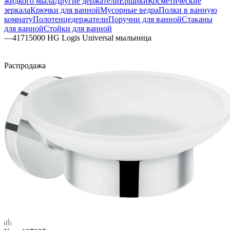
жидкого мыла
Другие держатели
Ершики
Косметические
зеркала
Крючки для ванной
Мусорные ведра
Полки в ванную
комнату
Полотенцедержатели
Поручни для ванной
Стаканы
для ванной
Стойки для ванной
—
41715000 HG Logis Universal мыльница
Распродажа