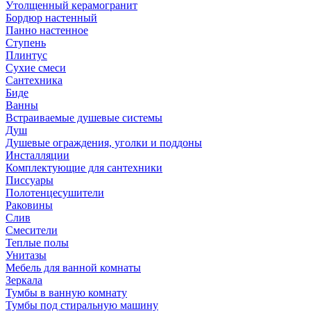
Утолщенный керамогранит
Бордюр настенный
Панно настенное
Ступень
Плинтус
Сухие смеси
Сантехника
Биде
Ванны
Встраиваемые душевые системы
Душ
Душевые ограждения, уголки и поддоны
Инсталляции
Комплектующие для сантехники
Писсуары
Полотенцесушители
Раковины
Слив
Смесители
Теплые полы
Унитазы
Мебель для ванной комнаты
Зеркала
Тумбы в ванную комнату
Тумбы под стиральную машину