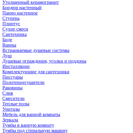
Утолщенный керамогранит
Бордюр настенный
Панно настенное
Ступень
Плинтус
Сухие смеси
Сантехника
Биде
Ванны
Встраиваемые душевые системы
Душ
Душевые ограждения, уголки и поддоны
Инсталляции
Комплектующие для сантехники
Писсуары
Полотенцесушители
Раковины
Слив
Смесители
Теплые полы
Унитазы
Мебель для ванной комнаты
Зеркала
Тумбы в ванную комнату
Тумбы под стиральную машину