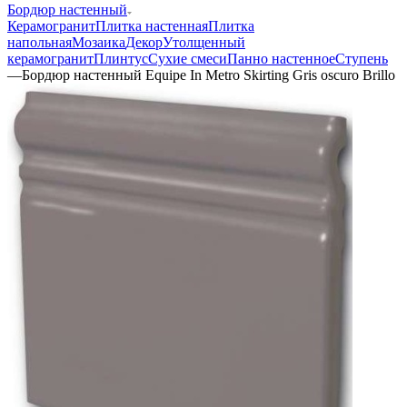
Бордюр настенный
Керамогранит
Плитка настенная
Плитка
напольная
Мозаика
Декор
Утолщенный
керамогранит
Плинтус
Сухие смеси
Панно настенное
Ступень
—
Бордюр настенный Equipe In Metro Skirting Gris oscuro Brillo