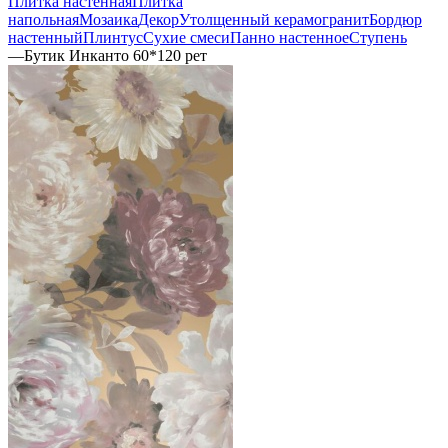
Плитка настенная
Плитка
напольная
Мозаика
Декор
Утолщенный керамогранит
Бордюр
настенный
Плинтус
Сухие смеси
Панно настенное
Ступень
—
Бутик Инканто 60*120 рет