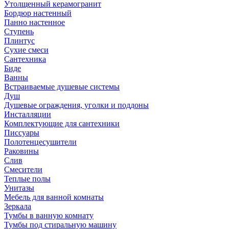
Утолщенный керамогранит
Бордюр настенный
Панно настенное
Ступень
Плинтус
Сухие смеси
Сантехника
Биде
Ванны
Встраиваемые душевые системы
Душ
Душевые ограждения, уголки и поддоны
Инсталляции
Комплектующие для сантехники
Писсуары
Полотенцесушители
Раковины
Слив
Смесители
Теплые полы
Унитазы
Мебель для ванной комнаты
Зеркала
Тумбы в ванную комнату
Тумбы под стиральную машину