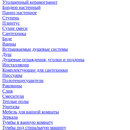
Утолщенный керамогранит
Бордюр настенный
Панно настенное
Ступень
Плинтус
Сухие смеси
Сантехника
Биде
Ванны
Встраиваемые душевые системы
Душ
Душевые ограждения, уголки и поддоны
Инсталляции
Комплектующие для сантехники
Писсуары
Полотенцесушители
Раковины
Слив
Смесители
Теплые полы
Унитазы
Мебель для ванной комнаты
Зеркала
Тумбы в ванную комнату
Тумбы под стиральную машину