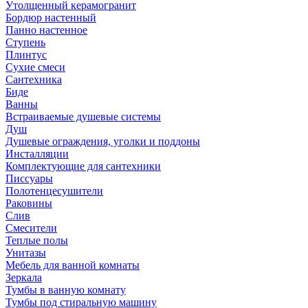
Утолщенный керамогранит
Бордюр настенный
Панно настенное
Ступень
Плинтус
Сухие смеси
Сантехника
Биде
Ванны
Встраиваемые душевые системы
Душ
Душевые ограждения, уголки и поддоны
Инсталляции
Комплектующие для сантехники
Писсуары
Полотенцесушители
Раковины
Слив
Смесители
Теплые полы
Унитазы
Мебель для ванной комнаты
Зеркала
Тумбы в ванную комнату
Тумбы под стиральную машину