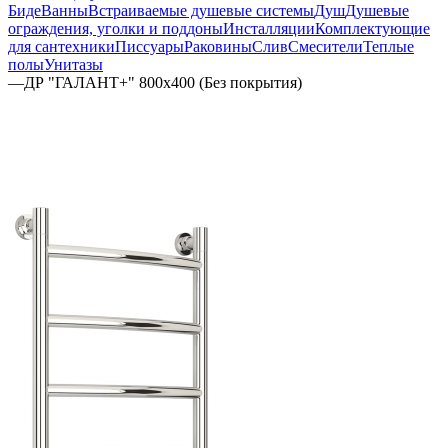
Биде
Ванны
Встраиваемые душевые системы
Душ
Душевые
ограждения, уголки и поддоны
Инсталляции
Комплектующие
для сантехники
Писсуары
Раковины
Слив
Смесители
Теплые
полы
Унитазы
—
ДР "ГАЛАНТ+" 800х400 (Без покрытия)