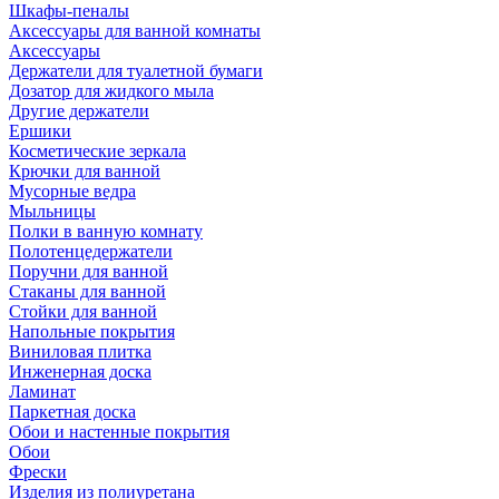
Шкафы-пеналы
Аксессуары для ванной комнаты
Аксессуары
Держатели для туалетной бумаги
Дозатор для жидкого мыла
Другие держатели
Ершики
Косметические зеркала
Крючки для ванной
Мусорные ведра
Мыльницы
Полки в ванную комнату
Полотенцедержатели
Поручни для ванной
Стаканы для ванной
Стойки для ванной
Напольные покрытия
Виниловая плитка
Инженерная доска
Ламинат
Паркетная доска
Обои и настенные покрытия
Обои
Фрески
Изделия из полиуретана