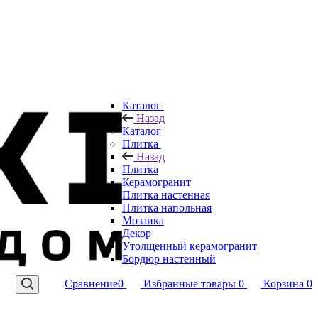
Каталог
Назад
Каталог
Плитка
Назад
Плитка
Керамогранит
Плитка настенная
Плитка напольная
Мозаика
Декор
Утолщенный керамогранит
Бордюр настенный
Сравнение
0
Избранные товары
0
Корзина
0