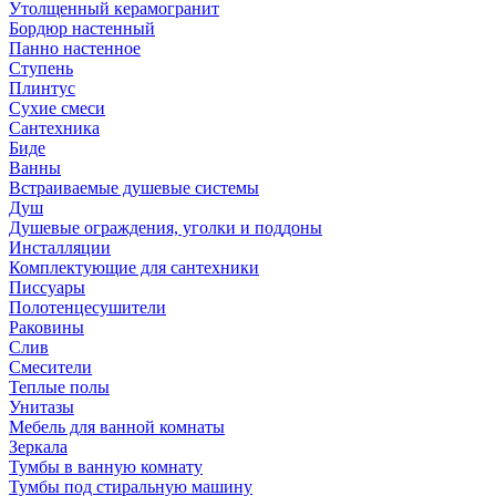
Утолщенный керамогранит
Бордюр настенный
Панно настенное
Ступень
Плинтус
Сухие смеси
Сантехника
Биде
Ванны
Встраиваемые душевые системы
Душ
Душевые ограждения, уголки и поддоны
Инсталляции
Комплектующие для сантехники
Писсуары
Полотенцесушители
Раковины
Слив
Смесители
Теплые полы
Унитазы
Мебель для ванной комнаты
Зеркала
Тумбы в ванную комнату
Тумбы под стиральную машину