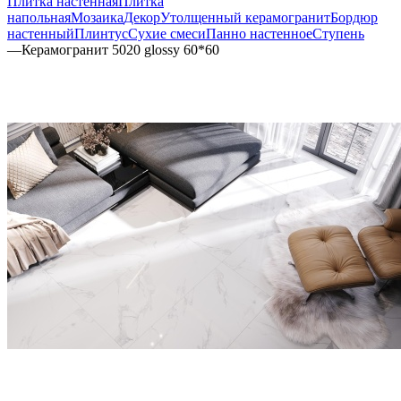
Плитка настенная
Плитка
напольная
Мозаика
Декор
Утолщенный керамогранит
Бордюр
настенный
Плинтус
Сухие смеси
Панно настенное
Ступень
—
Керамогранит 5020 glossy 60*60