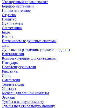
Утолщенный керамогранит
Бордюр настенный
Панно настенное
Ступень
Плинтус
Сухие смеси
Сантехника
Биде
Ванны
Встраиваемые душевые системы
Душ
Душевые ограждения, уголки и поддоны
Инсталляции
Комплектующие для сантехники
Писсуары
Полотенцесушители
Раковины
Слив
Смесители
Теплые полы
Унитазы
Мебель для ванной комнаты
Зеркала
Тумбы в ванную комнату
Тумбы под стиральную машину