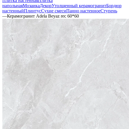
Плитка настенная
Плитка
напольная
Мозаика
Декор
Утолщенный керамогранит
Бордюр
настенный
Плинтус
Сухие смеси
Панно настенное
Ступень
—
Керамогранит Adela Beyaz rec 60*60