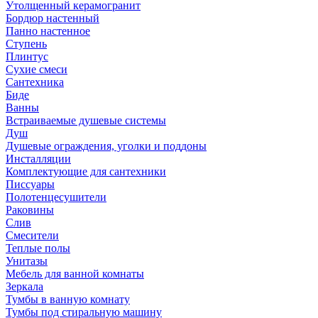
Утолщенный керамогранит
Бордюр настенный
Панно настенное
Ступень
Плинтус
Сухие смеси
Сантехника
Биде
Ванны
Встраиваемые душевые системы
Душ
Душевые ограждения, уголки и поддоны
Инсталляции
Комплектующие для сантехники
Писсуары
Полотенцесушители
Раковины
Слив
Смесители
Теплые полы
Унитазы
Мебель для ванной комнаты
Зеркала
Тумбы в ванную комнату
Тумбы под стиральную машину