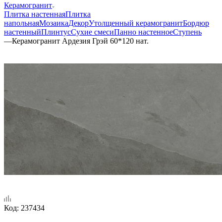
Керамогранит
Плитка настенная
Плитка
напольная
Мозаика
Декор
Утолщенный керамогранит
Бордюр
настенный
Плинтус
Сухие смеси
Панно настенное
Ступень
—
Керамогранит Ардезия Грэй 60*120 нат.
Код:
237434