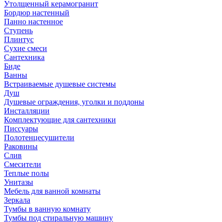
Утолщенный керамогранит
Бордюр настенный
Панно настенное
Ступень
Плинтус
Сухие смеси
Сантехника
Биде
Ванны
Встраиваемые душевые системы
Душ
Душевые ограждения, уголки и поддоны
Инсталляции
Комплектующие для сантехники
Писсуары
Полотенцесушители
Раковины
Слив
Смесители
Теплые полы
Унитазы
Мебель для ванной комнаты
Зеркала
Тумбы в ванную комнату
Тумбы под стиральную машину