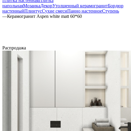
Плитка настенная
Плитка
напольная
Мозаика
Декор
Утолщенный керамогранит
Бордюр
настенный
Плинтус
Сухие смеси
Панно настенное
Ступень
—
Керамогранит Aspen white matt 60*60
Распродажа