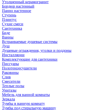
Утолщенный керамогранит
Бордюр настенный
Панно настенное
Ступень
Плинтус
Сухие смеси
Сантехника
Биде
Ванны
Встраиваемые душевые системы
Душ
Душевые ограждения, уголки и поддоны
Инсталляции
Комплектующие для сантехники
Писсуары
Полотенцесушители
Раковины
Слив
Смесители
Теплые полы
Унитазы
Мебель для ванной комнаты
Зеркала
Тумбы в ванную комнату
Тумбы под стиральную машину