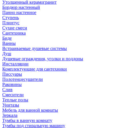
Утолщенный керамогранит
Бордюр настенный
Панно настенное
Ступень
Плинтус
Сухие смеси
Сантехника
Биде
Ванны
Встраиваемые душевые системы
Душ
Душевые ограждения, уголки и поддоны
Инсталляции
Комплектующие для сантехники
Писсуары
Полотенцесушители
Раковины
Слив
Смесители
Теплые полы
Унитазы
Мебель для ванной комнаты
Зеркала
Тумбы в ванную комнату
Тумбы под стиральную машину