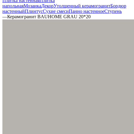
Плитка настенная
Плитка
напольная
Мозаика
Декор
Утолщенный керамогранит
Бордюр
настенный
Плинтус
Сухие смеси
Панно настенное
Ступень
—
Керамогранит BAUHOME GRAU 20*20