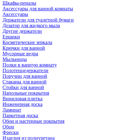
Шкафы-пеналы
Аксессуары для ванной комнаты
Аксессуары
Держатели для туалетной бумаги
Дозатор для жидкого мыла
Другие держатели
Ершики
Косметические зеркала
Крючки для ванной
Мусорные ведра
Мыльницы
Полки в ванную комнату
Полотенцедержатели
Поручни для ванной
Стаканы для ванной
Стойки для ванной
Напольные покрытия
Виниловая плитка
Инженерная доска
Ламинат
Паркетная доска
Обои и настенные покрытия
Обои
Фрески
Изделия из полиуретана