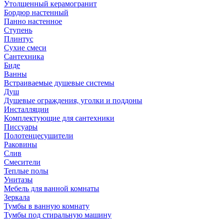
Утолщенный керамогранит
Бордюр настенный
Панно настенное
Ступень
Плинтус
Сухие смеси
Сантехника
Биде
Ванны
Встраиваемые душевые системы
Душ
Душевые ограждения, уголки и поддоны
Инсталляции
Комплектующие для сантехники
Писсуары
Полотенцесушители
Раковины
Слив
Смесители
Теплые полы
Унитазы
Мебель для ванной комнаты
Зеркала
Тумбы в ванную комнату
Тумбы под стиральную машину