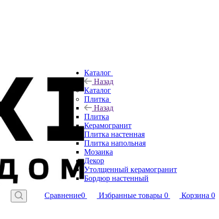
Каталог
Назад
Каталог
Плитка
Назад
Плитка
Керамогранит
Плитка настенная
Плитка напольная
Мозаика
Декор
Утолщенный керамогранит
Бордюр настенный
Сравнение
0
Избранные товары
0
Корзина
0