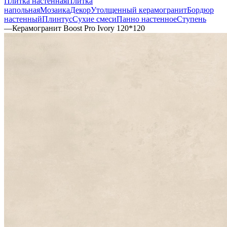
Плитка настенная
Плитка
напольная
Мозаика
Декор
Утолщенный керамогранит
Бордюр
настенный
Плинтус
Сухие смеси
Панно настенное
Ступень
—
Керамогранит Boost Pro Ivory 120*120