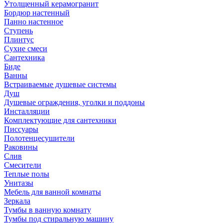
Утолщенный керамогранит
Бордюр настенный
Панно настенное
Ступень
Плинтус
Сухие смеси
Сантехника
Биде
Ванны
Встраиваемые душевые системы
Душ
Душевые ограждения, уголки и поддоны
Инсталляции
Комплектующие для сантехники
Писсуары
Полотенцесушители
Раковины
Слив
Смесители
Теплые полы
Унитазы
Мебель для ванной комнаты
Зеркала
Тумбы в ванную комнату
Тумбы под стиральную машину