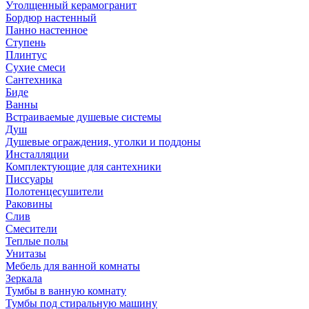
Утолщенный керамогранит
Бордюр настенный
Панно настенное
Ступень
Плинтус
Сухие смеси
Сантехника
Биде
Ванны
Встраиваемые душевые системы
Душ
Душевые ограждения, уголки и поддоны
Инсталляции
Комплектующие для сантехники
Писсуары
Полотенцесушители
Раковины
Слив
Смесители
Теплые полы
Унитазы
Мебель для ванной комнаты
Зеркала
Тумбы в ванную комнату
Тумбы под стиральную машину