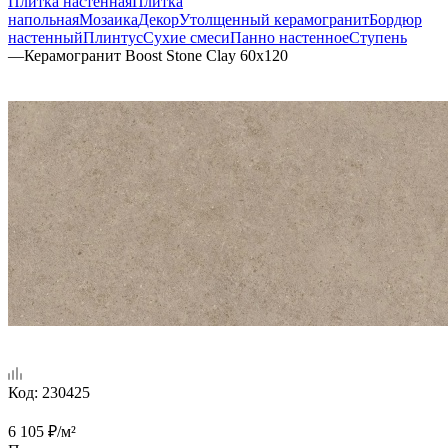
Плитка настенная
Плитка
напольная
Мозаика
Декор
Утолщенный керамогранит
Бордюр
настенный
Плинтус
Сухие смеси
Панно настенное
Ступень
—
Керамогранит Boost Stone Clay 60x120
Код:
230425
6 105
₽
/м²