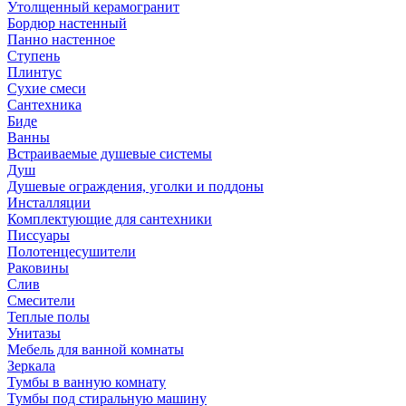
Утолщенный керамогранит
Бордюр настенный
Панно настенное
Ступень
Плинтус
Сухие смеси
Сантехника
Биде
Ванны
Встраиваемые душевые системы
Душ
Душевые ограждения, уголки и поддоны
Инсталляции
Комплектующие для сантехники
Писсуары
Полотенцесушители
Раковины
Слив
Смесители
Теплые полы
Унитазы
Мебель для ванной комнаты
Зеркала
Тумбы в ванную комнату
Тумбы под стиральную машину