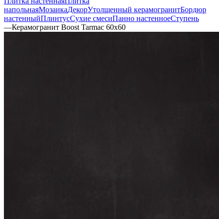
Плитка настенная
Плитка
напольная
Мозаика
Декор
Утолщенный керамогранит
Бордюр
настенный
Плинтус
Сухие смеси
Панно настенное
Ступень
—
Керамогранит Boost Tarmac 60x60