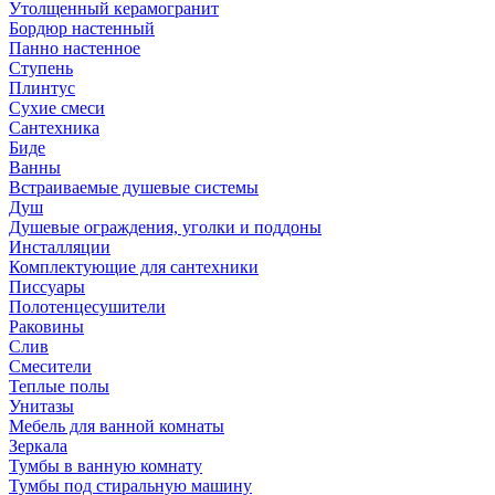
Утолщенный керамогранит
Бордюр настенный
Панно настенное
Ступень
Плинтус
Сухие смеси
Сантехника
Биде
Ванны
Встраиваемые душевые системы
Душ
Душевые ограждения, уголки и поддоны
Инсталляции
Комплектующие для сантехники
Писсуары
Полотенцесушители
Раковины
Слив
Смесители
Теплые полы
Унитазы
Мебель для ванной комнаты
Зеркала
Тумбы в ванную комнату
Тумбы под стиральную машину