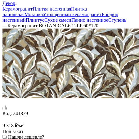
Декор
Керамогранит
Плитка настенная
Плитка
напольная
Мозаика
Утолщенный керамогранит
Бордюр
настенный
Плинтус
Сухие смеси
Панно настенное
Ступень
—
Керамогранит BOTANICAL6 12LP 60*120
Код:
241879
9 318
₽
/м²
Под заказ
Нашли дешевле?