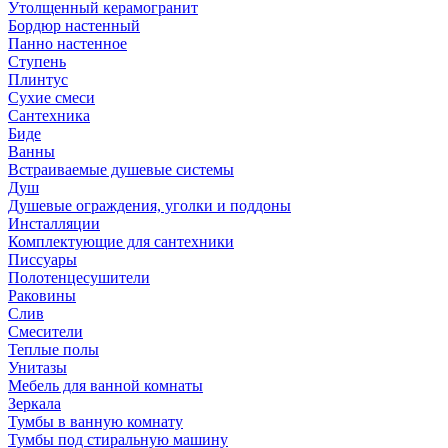
Утолщенный керамогранит
Бордюр настенный
Панно настенное
Ступень
Плинтус
Сухие смеси
Сантехника
Биде
Ванны
Встраиваемые душевые системы
Душ
Душевые ограждения, уголки и поддоны
Инсталляции
Комплектующие для сантехники
Писсуары
Полотенцесушители
Раковины
Слив
Смесители
Теплые полы
Унитазы
Мебель для ванной комнаты
Зеркала
Тумбы в ванную комнату
Тумбы под стиральную машину