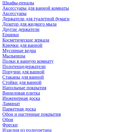
Шкафы-пеналы
Аксессуары для ванной комнаты
Аксессуары
Держатели для туалетной бумаги
Дозатор для жидкого мыла
Другие держатели
Ершики
Косметические зеркала
Крючки для ванной
Мусорные ведра
Мыльницы
Полки в ванную комнату
Полотенцедержатели
Поручни для ванной
Стаканы для ванной
Стойки для ванной
Напольные покрытия
Виниловая плитка
Инженерная доска
Ламинат
Паркетная доска
Обои и настенные покрытия
Обои
Фрески
Изделия из полиуретана