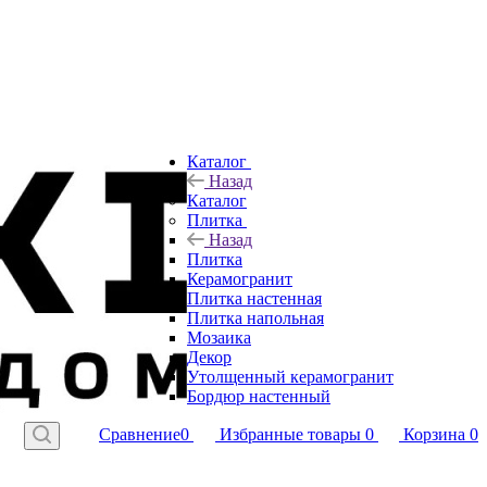
Каталог
Назад
Каталог
Плитка
Назад
Плитка
Керамогранит
Плитка настенная
Плитка напольная
Мозаика
Декор
Утолщенный керамогранит
Бордюр настенный
Сравнение
0
Избранные товары
0
Корзина
0