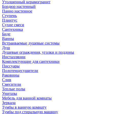
Утолщенный керамогранит
Бордюр настенный
Панно настенное
Ступень
Плинтус
Сухие смеси
Сантехника
Биде
Ванны
Встраиваемые душевые системы
Душ
Душевые ограждения, уголки и поддоны
Инсталляции
Комплектующие для сантехники
Писсуары
Полотенцесушители
Раковины
Слив
Смесители
Теплые полы
Унитазы
Мебель для ванной комнаты
Зеркала
Тумбы в ванную комнату
Тумбы под стиральную машину