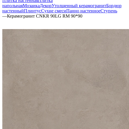
Плитка настенная
Плитка
напольная
Мозаика
Декор
Утолщенный керамогранит
Бордюр
настенный
Плинтус
Сухие смеси
Панно настенное
Ступень
—
Керамогранит CNKR 90LG RM 90*90