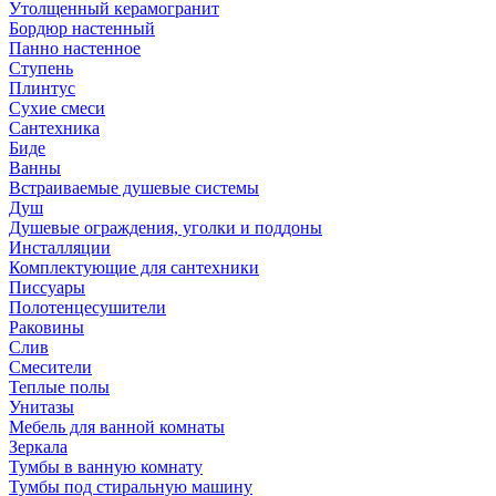
Утолщенный керамогранит
Бордюр настенный
Панно настенное
Ступень
Плинтус
Сухие смеси
Сантехника
Биде
Ванны
Встраиваемые душевые системы
Душ
Душевые ограждения, уголки и поддоны
Инсталляции
Комплектующие для сантехники
Писсуары
Полотенцесушители
Раковины
Слив
Смесители
Теплые полы
Унитазы
Мебель для ванной комнаты
Зеркала
Тумбы в ванную комнату
Тумбы под стиральную машину