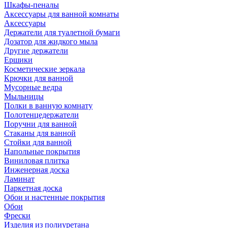
Шкафы-пеналы
Аксессуары для ванной комнаты
Аксессуары
Держатели для туалетной бумаги
Дозатор для жидкого мыла
Другие держатели
Ершики
Косметические зеркала
Крючки для ванной
Мусорные ведра
Мыльницы
Полки в ванную комнату
Полотенцедержатели
Поручни для ванной
Стаканы для ванной
Стойки для ванной
Напольные покрытия
Виниловая плитка
Инженерная доска
Ламинат
Паркетная доска
Обои и настенные покрытия
Обои
Фрески
Изделия из полиуретана