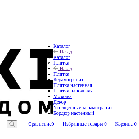
Каталог
Назад
Каталог
Плитка
Назад
Плитка
Керамогранит
Плитка настенная
Плитка напольная
Мозаика
Декор
Утолщенный керамогранит
Бордюр настенный
Сравнение
0
Избранные товары
0
Корзина
0