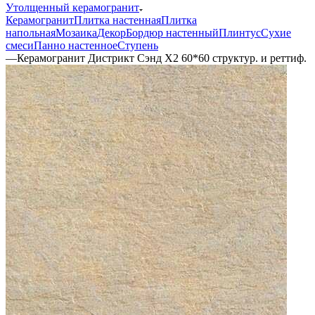
Утолщенный керамогранит
Керамогранит
Плитка настенная
Плитка
напольная
Мозаика
Декор
Бордюр настенный
Плинтус
Сухие
смеси
Панно настенное
Ступень
—
Керамогранит Дистрикт Сэнд X2 60*60 структур. и реттиф.