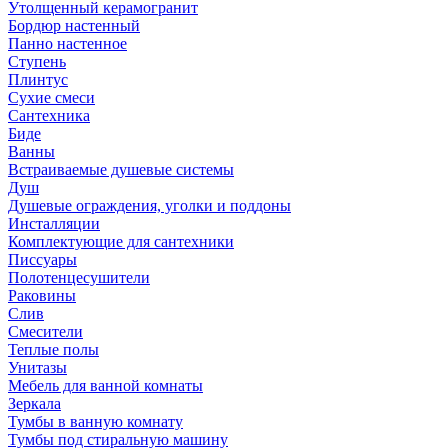
Утолщенный керамогранит
Бордюр настенный
Панно настенное
Ступень
Плинтус
Сухие смеси
Сантехника
Биде
Ванны
Встраиваемые душевые системы
Душ
Душевые ограждения, уголки и поддоны
Инсталляции
Комплектующие для сантехники
Писсуары
Полотенцесушители
Раковины
Слив
Смесители
Теплые полы
Унитазы
Мебель для ванной комнаты
Зеркала
Тумбы в ванную комнату
Тумбы под стиральную машину