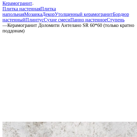
Керамогранит
Плитка настенная
Плитка
напольная
Мозаика
Декор
Утолщенный керамогранит
Бордюр
настенный
Плинтус
Сухие смеси
Панно настенное
Ступень
—
Керамогранит Доломити Антелано SR 60*60 (только кратно
поддонам)