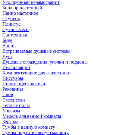
Утолщенный керамогранит
Бордюр настенный
Панно настенное
Ступень
Плинтус
Сухие смеси
Сантехника
Биде
Ванны
Встраиваемые душевые системы
Душ
Душевые ограждения, уголки и поддоны
Инсталляции
Комплектующие для сантехники
Писсуары
Полотенцесушители
Раковины
Слив
Смесители
Теплые полы
Унитазы
Мебель для ванной комнаты
Зеркала
Тумбы в ванную комнату
Тумбы под стиральную машину