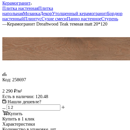
Керамогранит
Плитка настенная
Плитка
напольная
Мозаика
Декор
Утолщенный керамогранит
Бордюр
настенный
Плинтус
Сухие смеси
Панно настенное
Ступень
—
Керамогранит Dreaftwood Teak темная matt 20*120
Код:
258697
2 290
₽
/м²
Есть в наличии
: 120.48
Нашли дешевле?
Купить
Купить в 1 клик
Характеристики
Количество в упаковке, шт