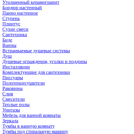
Утолщенный керамогранит
Бордюр настенный
Панно настенное
Ступень
Плинтус
Сухие смеси
Сантехника
Биде
Ванны
Встраиваемые душевые системы
Душ
Душевые ограждения, уголки и поддоны
Инсталляции
Комплектующие для сантехники
Писсуары
Полотенцесушители
Раковины
Слив
Смесители
Теплые полы
Унитазы
Мебель для ванной комнаты
Зеркала
Тумбы в ванную комнату
Тумбы под стиральную машину