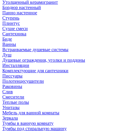
Утолщенный керамогранит
Бордюр настенный
Панно настенное
Ступень
Плинтус
Сухие смеси
Сантехника
Биде
Ванны
Встраиваемые душевые системы
Душ
Душевые ограждения, уголки и поддоны
Инсталляции
Комплектующие для сантехники
Писсуары
Полотенцесушители
Раковины
Слив
Смесители
Теплые полы
Унитазы
Мебель для ванной комнаты
Зеркала
Тумбы в ванную комнату
Тумбы под стиральную машину