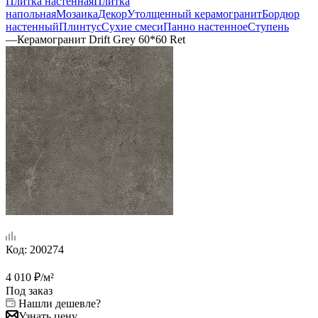
Плитка настенная
Плитка
напольная
Мозаика
Декор
Утолщенный керамогранит
Бордюр
настенный
Плинтус
Сухие смеси
Панно настенное
Ступень
—
Керамогранит Drift Grey 60*60 Ret
Код:
200274
4 010
₽
/м²
Под заказ
Нашли дешевле?
Узнать цену