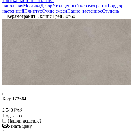
Плитка настенная
Плитка
напольная
Мозаика
Декор
Утолщенный керамогранит
Бордюр
настенный
Плинтус
Сухие смеси
Панно настенное
Ступень
—
Керамогранит Эклипс Грэй 30*60
Код:
172664
2 548
₽
/м²
Под заказ
Нашли дешевле?
Узнать цену