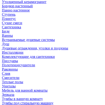
Утолщенный керамогранит
Бордюр настенный
Панно настенное
Ступень
Плинтус
Сухие смеси
Сантехника
Биде
Ванны
Встраиваемые душевые системы
Душ
Душевые ограждения, уголки и поддоны
Инсталляции
Комплектующие для сантехники
Писсуары
Полотенцесушители
Раковины
Слив
Смесители
Теплые полы
Унитазы
Мебель для ванной комнаты
Зеркала
Тумбы в ванную комнату
Тумбы под стиральную машину