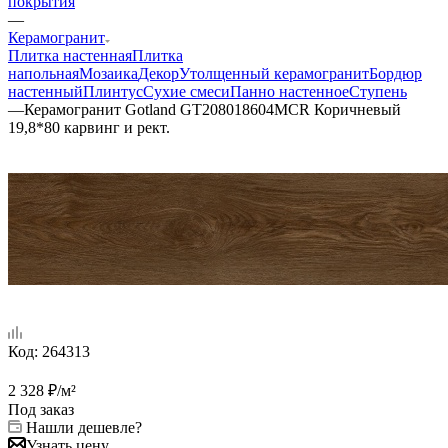
покрытия
—
Керамогранит
Плитка настенная
Плитка
напольная
Мозаика
Декор
Утолщенный керамогранит
Бордюр
настенный
Плинтус
Сухие смеси
Панно настенное
Ступень
—
Керамогранит Gotland GT208018604MСR Коричневый
19,8*80 карвинг и рект.
Код:
264313
2 328
₽
/м²
Под заказ
Нашли дешевле?
Узнать цену