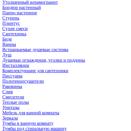
Утолщенный керамогранит
Бордюр настенный
Панно настенное
Ступень
Плинтус
Сухие смеси
Сантехника
Биде
Ванны
Встраиваемые душевые системы
Душ
Душевые ограждения, уголки и поддоны
Инсталляции
Комплектующие для сантехники
Писсуары
Полотенцесушители
Раковины
Слив
Смесители
Теплые полы
Унитазы
Мебель для ванной комнаты
Зеркала
Тумбы в ванную комнату
Тумбы под стиральную машину