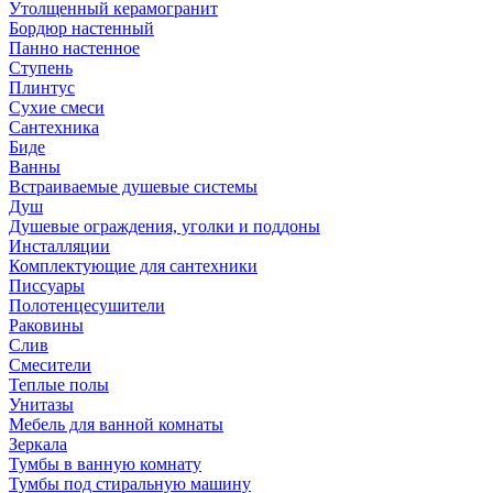
Утолщенный керамогранит
Бордюр настенный
Панно настенное
Ступень
Плинтус
Сухие смеси
Сантехника
Биде
Ванны
Встраиваемые душевые системы
Душ
Душевые ограждения, уголки и поддоны
Инсталляции
Комплектующие для сантехники
Писсуары
Полотенцесушители
Раковины
Слив
Смесители
Теплые полы
Унитазы
Мебель для ванной комнаты
Зеркала
Тумбы в ванную комнату
Тумбы под стиральную машину