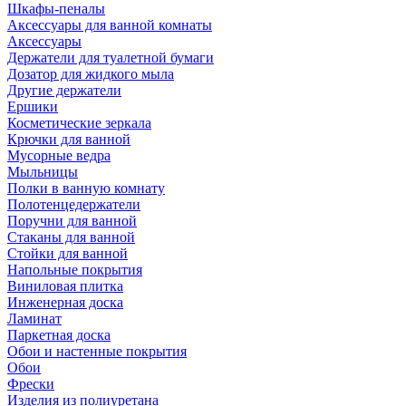
Шкафы-пеналы
Аксессуары для ванной комнаты
Аксессуары
Держатели для туалетной бумаги
Дозатор для жидкого мыла
Другие держатели
Ершики
Косметические зеркала
Крючки для ванной
Мусорные ведра
Мыльницы
Полки в ванную комнату
Полотенцедержатели
Поручни для ванной
Стаканы для ванной
Стойки для ванной
Напольные покрытия
Виниловая плитка
Инженерная доска
Ламинат
Паркетная доска
Обои и настенные покрытия
Обои
Фрески
Изделия из полиуретана