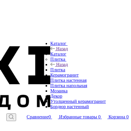
Каталог
Назад
Каталог
Плитка
Назад
Плитка
Керамогранит
Плитка настенная
Плитка напольная
Мозаика
Декор
Утолщенный керамогранит
Бордюр настенный
Сравнение
0
Избранные товары
0
Корзина
0