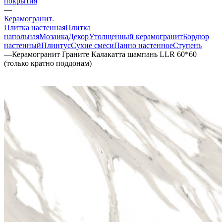
покрытия
—
Керамогранит
Плитка настенная
Плитка
напольная
Мозаика
Декор
Утолщенный керамогранит
Бордюр
настенный
Плинтус
Сухие смеси
Панно настенное
Ступень
—
Керамогранит Граните Калакатта шампань LLR 60*60
(только кратно поддонам)