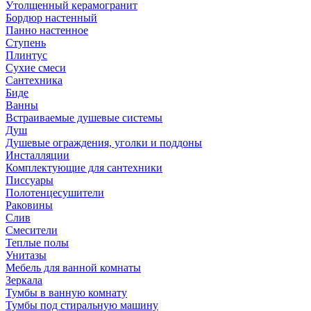
Утолщенный керамогранит
Бордюр настенный
Панно настенное
Ступень
Плинтус
Сухие смеси
Сантехника
Биде
Ванны
Встраиваемые душевые системы
Душ
Душевые ограждения, уголки и поддоны
Инсталляции
Комплектующие для сантехники
Писсуары
Полотенцесушители
Раковины
Слив
Смесители
Теплые полы
Унитазы
Мебель для ванной комнаты
Зеркала
Тумбы в ванную комнату
Тумбы под стиральную машину