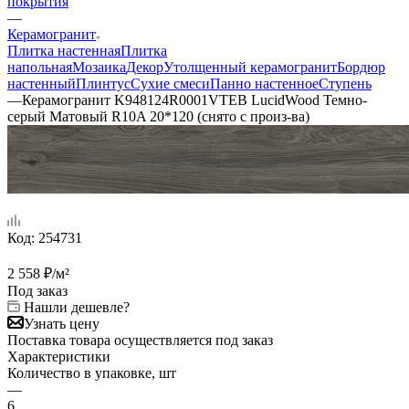
покрытия
—
Керамогранит
Плитка настенная
Плитка
напольная
Мозаика
Декор
Утолщенный керамогранит
Бордюр
настенный
Плинтус
Сухие смеси
Панно настенное
Ступень
—
Керамогранит K948124R0001VTEB LucidWood Темно-
серый Матовый R10A 20*120 (снято с произ-ва)
Код:
254731
2 558
₽
/м²
Под заказ
Нашли дешевле?
Узнать цену
Поставка товара осуществляется под заказ
Характеристики
Количество в упаковке, шт
—
6