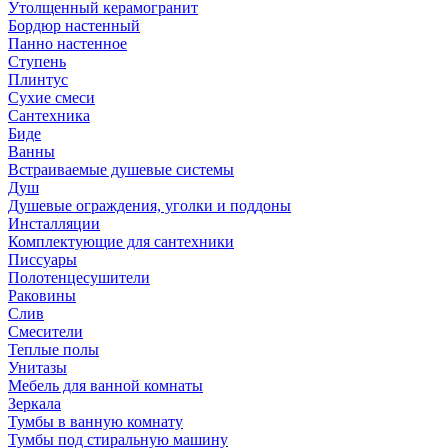
Утолщенный керамогранит
Бордюр настенный
Панно настенное
Ступень
Плинтус
Сухие смеси
Сантехника
Биде
Ванны
Встраиваемые душевые системы
Душ
Душевые ограждения, уголки и поддоны
Инсталляции
Комплектующие для сантехники
Писсуары
Полотенцесушители
Раковины
Слив
Смесители
Теплые полы
Унитазы
Мебель для ванной комнаты
Зеркала
Тумбы в ванную комнату
Тумбы под стиральную машину