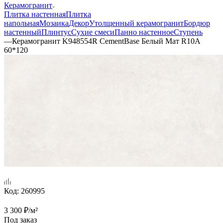
Керамогранит
Плитка настенная
Плитка
напольная
Мозаика
Декор
Утолщенный керамогранит
Бордюр
настенный
Плинтус
Сухие смеси
Панно настенное
Ступень
—
Керамогранит K948554R CementBase Белый Мат R10A
60*120
Код:
260995
3 300
₽
/м²
Под заказ