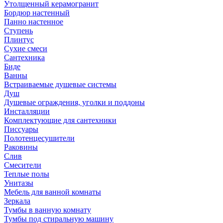
Утолщенный керамогранит
Бордюр настенный
Панно настенное
Ступень
Плинтус
Сухие смеси
Сантехника
Биде
Ванны
Встраиваемые душевые системы
Душ
Душевые ограждения, уголки и поддоны
Инсталляции
Комплектующие для сантехники
Писсуары
Полотенцесушители
Раковины
Слив
Смесители
Теплые полы
Унитазы
Мебель для ванной комнаты
Зеркала
Тумбы в ванную комнату
Тумбы под стиральную машину