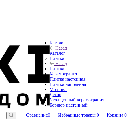
Каталог
Назад
Каталог
Плитка
Назад
Плитка
Керамогранит
Плитка настенная
Плитка напольная
Мозаика
Декор
Утолщенный керамогранит
Бордюр настенный
Сравнение
0
Избранные товары
0
Корзина
0