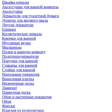
Шкафы-пеналы
Аксессуары для ванной комнаты
Аксессуары
Держатели для туалетной бумаги
Дозатор для жидкого мыла
Другие держатели
Ершики
Косметические зеркала
Крючки для ванной
Мусорные ведра
Мыльницы
Полки в ванную комнату
Полотенцедержатели
Поручни для ванной
Стаканы для ванной
Стойки для ванной
Напольные покрытия
Виниловая плитка
Инженерная доска
Ламинат
Паркетная доска
Обои и настенные покрытия
Обои
Фрески
Изделия из полиуретана