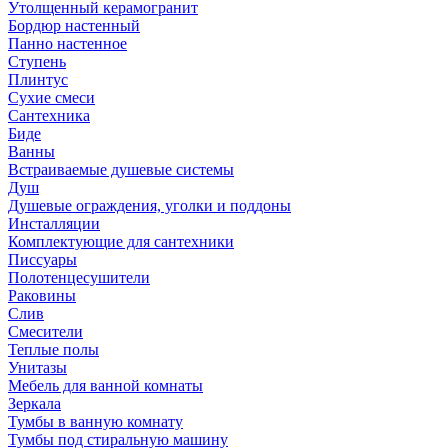
Утолщенный керамогранит
Бордюр настенный
Панно настенное
Ступень
Плинтус
Сухие смеси
Сантехника
Биде
Ванны
Встраиваемые душевые системы
Душ
Душевые ограждения, уголки и поддоны
Инсталляции
Комплектующие для сантехники
Писсуары
Полотенцесушители
Раковины
Слив
Смесители
Теплые полы
Унитазы
Мебель для ванной комнаты
Зеркала
Тумбы в ванную комнату
Тумбы под стиральную машину