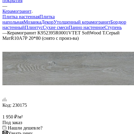
покрытия
—
Керамогранит
Плитка настенная
Плитка
напольная
Мозаика
Декор
Утолщенный керамогранит
Бордюр
настенный
Плинтус
Сухие смеси
Панно настенное
Ступень
—
Керамогранит K952395R0001VTET SoftWood Т.Серый
МатR10A7Р 20*80 (снято с произ-ва)
Код:
230175
1 950
₽
/м²
Под заказ
Нашли дешевле?
Узнать цену