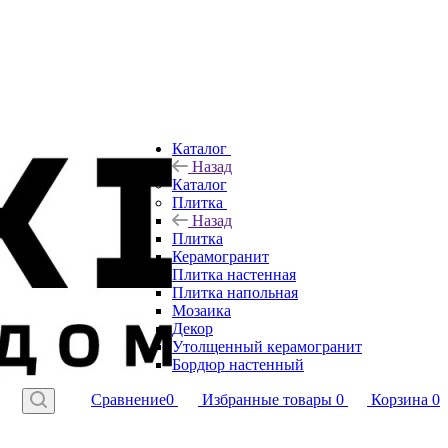
Каталог
Назад
Каталог
Плитка
Назад
Плитка
Керамогранит
Плитка настенная
Плитка напольная
Мозаика
Декор
Утолщенный керамогранит
Бордюр настенный
Сравнение
0
Избранные товары
0
Корзина
0