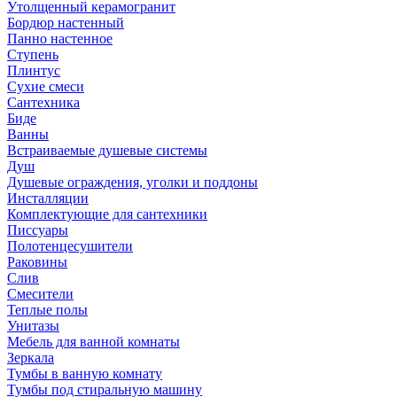
Утолщенный керамогранит
Бордюр настенный
Панно настенное
Ступень
Плинтус
Сухие смеси
Сантехника
Биде
Ванны
Встраиваемые душевые системы
Душ
Душевые ограждения, уголки и поддоны
Инсталляции
Комплектующие для сантехники
Писсуары
Полотенцесушители
Раковины
Слив
Смесители
Теплые полы
Унитазы
Мебель для ванной комнаты
Зеркала
Тумбы в ванную комнату
Тумбы под стиральную машину