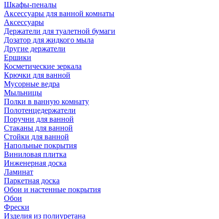
Шкафы-пеналы
Аксессуары для ванной комнаты
Аксессуары
Держатели для туалетной бумаги
Дозатор для жидкого мыла
Другие держатели
Ершики
Косметические зеркала
Крючки для ванной
Мусорные ведра
Мыльницы
Полки в ванную комнату
Полотенцедержатели
Поручни для ванной
Стаканы для ванной
Стойки для ванной
Напольные покрытия
Виниловая плитка
Инженерная доска
Ламинат
Паркетная доска
Обои и настенные покрытия
Обои
Фрески
Изделия из полиуретана