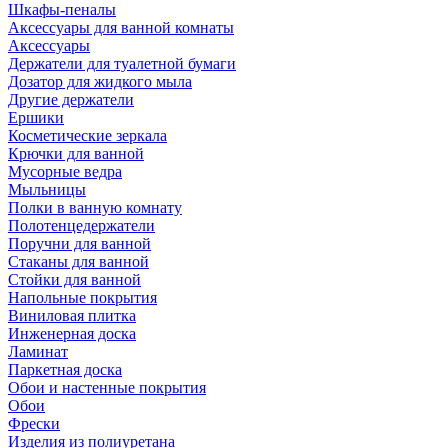
Шкафы-пеналы
Аксессуары для ванной комнаты
Аксессуары
Держатели для туалетной бумаги
Дозатор для жидкого мыла
Другие держатели
Ершики
Косметические зеркала
Крючки для ванной
Мусорные ведра
Мыльницы
Полки в ванную комнату
Полотенцедержатели
Поручни для ванной
Стаканы для ванной
Стойки для ванной
Напольные покрытия
Виниловая плитка
Инженерная доска
Ламинат
Паркетная доска
Обои и настенные покрытия
Обои
Фрески
Изделия из полиуретана