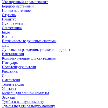
Утолщенный керамогранит
Бордюр настенный
Панно настенное
Ступень
Плинтус
Сухие смеси
Сантехника
Биде
Ванны
Встраиваемые душевые системы
Душ
Душевые ограждения, уголки и поддоны
Инсталляции
Комплектующие для сантехники
Писсуары
Полотенцесушители
Раковины
Слив
Смесители
Теплые полы
Унитазы
Мебель для ванной комнаты
Зеркала
Тумбы в ванную комнату
Тумбы под стиральную машину