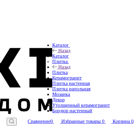
Каталог
Назад
Каталог
Плитка
Назад
Плитка
Керамогранит
Плитка настенная
Плитка напольная
Мозаика
Декор
Утолщенный керамогранит
Бордюр настенный
Сравнение
0
Избранные товары
0
Корзина
0