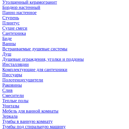
Утолщенный керамогранит
Бордюр настенный
Панно настенное
Ступень
Плинтус
Сухие смеси
Сантехника
Биде
Ванны
Встраиваемые душевые системы
Душ
Душевые ограждения, уголки и поддоны
Инсталляции
Комплектующие для сантехники
Писсуары
Полотенцесушители
Раковины
Слив
Смесители
Теплые полы
Унитазы
Мебель для ванной комнаты
Зеркала
Тумбы в ванную комнату
Тумбы под стиральную машину