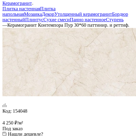
Керамогранит
Плитка настенная
Плитка
напольная
Мозаика
Декор
Утолщенный керамогранит
Бордюр
настенный
Плинтус
Сухие смеси
Панно настенное
Ступень
—
Керамогранит Контемпора Пур 30*60 паттинир. и реттиф.
Код:
154048
4 250
₽
/м²
Под заказ
Нашли дешевле?