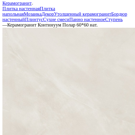
Керамогранит
Плитка настенная
Плитка
напольная
Мозаика
Декор
Утолщенный керамогранит
Бордюр
настенный
Плинтус
Сухие смеси
Панно настенное
Ступень
—
Керамогранит Континуум Полар 60*60 нат.