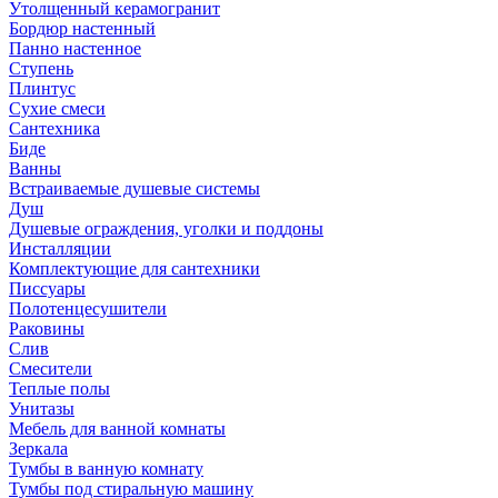
Утолщенный керамогранит
Бордюр настенный
Панно настенное
Ступень
Плинтус
Сухие смеси
Сантехника
Биде
Ванны
Встраиваемые душевые системы
Душ
Душевые ограждения, уголки и поддоны
Инсталляции
Комплектующие для сантехники
Писсуары
Полотенцесушители
Раковины
Слив
Смесители
Теплые полы
Унитазы
Мебель для ванной комнаты
Зеркала
Тумбы в ванную комнату
Тумбы под стиральную машину