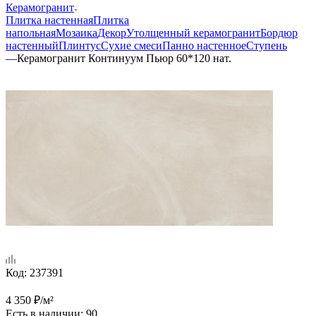
Керамогранит
Плитка настенная
Плитка
напольная
Мозаика
Декор
Утолщенный керамогранит
Бордюр
настенный
Плинтус
Сухие смеси
Панно настенное
Ступень
—
Керамогранит Континуум Пьюр 60*120 нат.
Код:
237391
4 350
₽
/м²
Есть в наличии
: 90