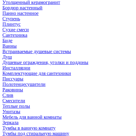
Утолщенный керамогранит
Бордюр настенный
Панно настенное
Ступень
Плинтус
Сухие смеси
Сантехника
Биде
Ванны
Встраиваемые душевые системы
Душ
Душевые ограждения, уголки и поддоны
Инсталляции
Комплектующие для сантехники
Писсуары
Полотенцесушители
Раковины
Слив
Смесители
Теплые полы
Унитазы
Мебель для ванной комнаты
Зеркала
Тумбы в ванную комнату
Тумбы под стиральную машину